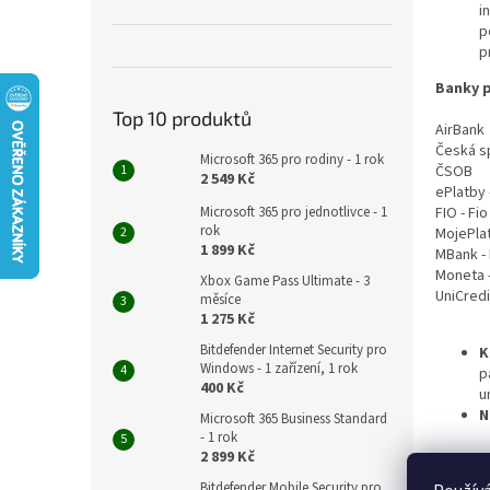
n
i
e
p
l
p
Banky p
Top 10 produktů
AirBank
Česká sp
Microsoft 365 pro rodiny - 1 rok
ČSOB
2 549 Kč
ePlatby 
FIO - Fi
Microsoft 365 pro jednotlivce - 1
rok
MojePlat
1 899 Kč
MBank -
Moneta -
Xbox Game Pass Ultimate - 3
UniCredi
měsíce
1 275 Kč
Bitdefender Internet Security pro
K
Windows - 1 zařízení, 1 rok
p
400 Kč
u
N
Microsoft 365 Business Standard
- 1 rok
2 899 Kč
Bitdefender Mobile Security pro