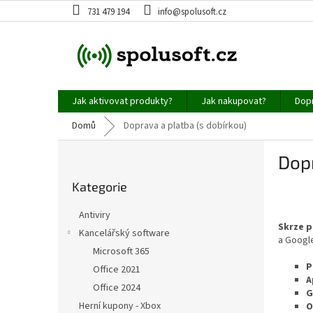
Přejít
731 479 194
info@spolusoft.cz
na
obsah
Jak aktivovat produkty?
Jak nakupovat?
Dopr
Domů
Doprava a platba (s dobírkou)
P
Dopr
o
Přeskočit
s
Kategorie
kategorie
t
r
Antiviry
a
Skrze p
Kancelářský software
n
a Googl
Microsoft 365
n
P
í
Office 2021
A
p
Office 2024
G
a
Herní kupony - Xbox
O