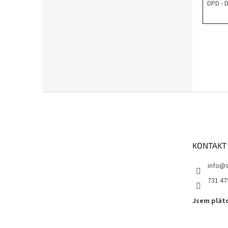
DPD - 
Z
á
p
a
t
KONTAKT
í
info@s
731 47
Jsem plát