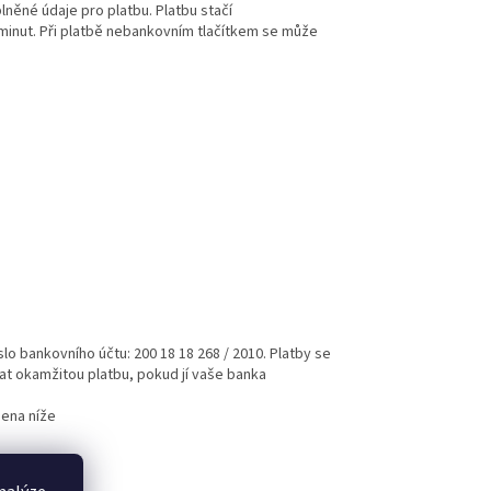
něné údaje pro platbu. Platbu stačí
minut. Při platbě nebankovním tlačítkem se může
slo bankovního účtu: 200 18 18 268 / 2010. Platby se
vat okamžitou platbu, pokud jí vaše banka
ena níže