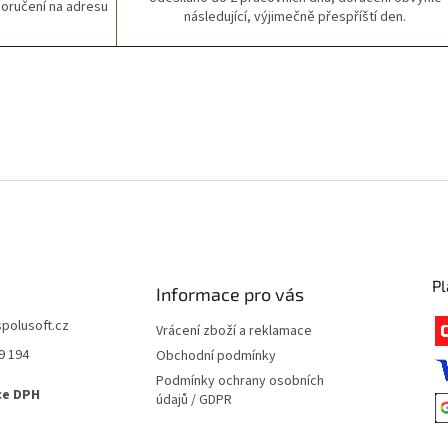
Doručení na adresu
následující, výjimečně přespříští den.
Pl
Informace pro vás
polusoft.cz
Vrácení zboží a reklamace
9 194
Obchodní podmínky
Podmínky ochrany osobních
ce DPH
údajů / GDPR