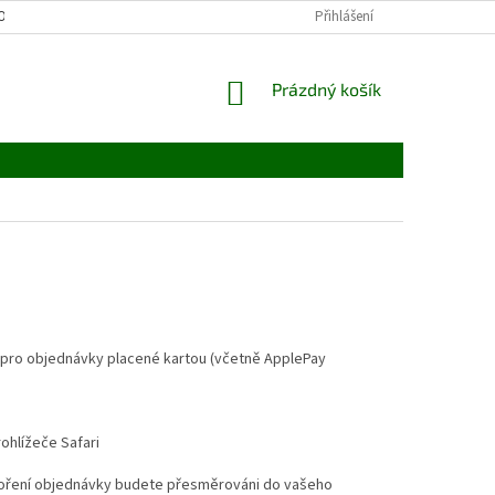
OCHRANY OSOBNÍCH ÚDAJŮ / GDPR
Přihlášení
NÁKUPNÍ
Prázdný košík
KOŠÍK
í pro objednávky placené kartou (včetně ApplePay
rohlížeče Safari
tvoření objednávky budete přesměrováni do vašeho