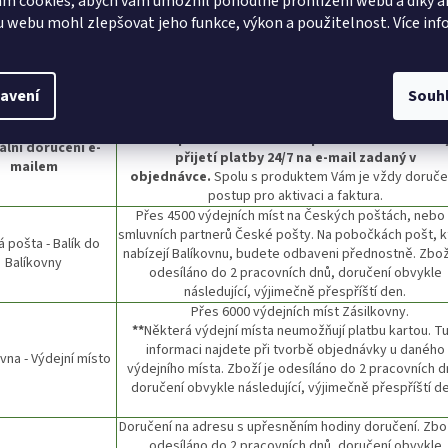
m cookies, abych vám umožnil pohodlné prohlížení webu a díky a
 webu mohl zlepšovat jeho funkce, výkon a použitelnost. Více inf
Doprava po ČR
YP DOPRAVY
INFORMACE
avení
Souh
Pro nákup elektronických licencí. Doba doručení je
psá
každého produktu. Doručení probíhá automatick
ální doručení e-
přijetí platby 24/7 na e-mail zadaný v
mailem
objednávce.
Spolu s produktem Vám je vždy doručen
postup pro aktivaci a faktura.
Přes 4500 výdejních míst na Českých poštách, nebo
smluvních partnerů České pošty. Na pobočkách pošt, k
 pošta - Balík do
nabízejí Balíkovnu, budete odbaveni přednostně. Zbož
Balíkovny
odesíláno do 2 pracovních dnů, doručení obvykle
následující, výjimečně přespříští den.
Přes 6000 výdejních míst Zásilkovn
**
Některá výdejní místa neumožňují platbu kartou. T
informaci najdete při tvorbě objednávky u daného
vna - Výdejní místo
výdejního místa. Zboží je odesíláno do 2 pracovních d
doručení obvykle následující, výjimečně přespříští de
Doručení na adresu s upřesněním hodiny doručení. Zbož
odesíláno do 2 pracovních dnů, doručení obvykle