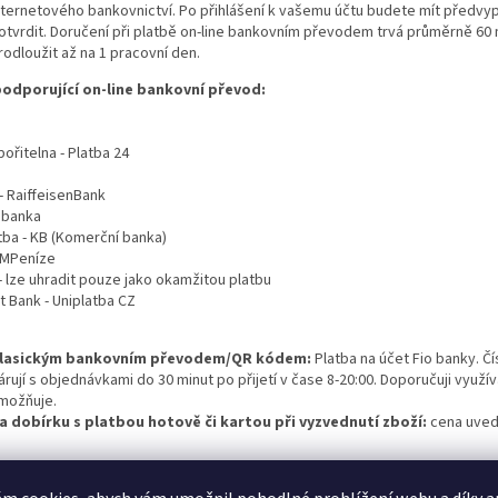
nternetového bankovnictví. Po přihlášení k vašemu účtu budete mít předvypl
otvrdit. Doručení při platbě on-line bankovním převodem trvá průměrně 60 
rodloužit až na 1 pracovní den.
odporující on-line bankovní převod:
ořitelna - Platba 24
- RaiffeisenBank
o banka
ba - KB (Komerční banka)
 MPeníze
 lze uhradit pouze jako okamžitou platbu
t Bank - Uniplatba CZ
lasickým bankovním převodem/QR kódem:
Platba na účet Fio banky. Čí
árují s objednávkami do 30 minut po přijetí v čase 8-20:00. Doporučuji využí
možňuje.
a dobírku s platbou hotově či kartou při vyzvednutí zboží:
cena uved