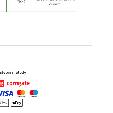
79 Kč
či kartou.
atební metody