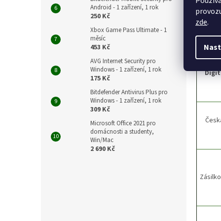
Používá
Android - 1 zařízení, 1 rok
provozu
250 Kč
zde
.
Xbox Game Pass Ultimate - 1
měsíc
T
Nast
453 Kč
AVG Internet Security pro
Windows - 1 zařízení, 1 rok
Digit
175 Kč
Bitdefender Antivirus Plus pro
Windows - 1 zařízení, 1 rok
309 Kč
Česká
Microsoft Office 2021 pro
domácnosti a studenty,
Win/Mac
2 690 Kč
Zásilko