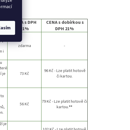
nalýze
ormací
CENA s DPH
CENA s dobírkou s
lasím
21%
DPH 21%
na u
y po
zdarma
-
 i
 u
teré
96 Kč - Lze platit hotově
í je
73 Kč
či kartou.
y.
uto
79 Kč - Lze platit hotově či
56 Kč
nů,
kartou.
**
n.
í je
102 Kč - Lze platit hotově