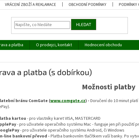
VRÁCENÍ ZBOŽÍ A REKLAMACE
OBCHODNÍ PODMÍNKY
PODMÍNKY 
HLEDAT
ava a platba
O prodejci, kontakt
Hodnocení obchodu
ava a platba (s dobírkou)
Možnosti platby
latební bránu ComGate (
www.comgate.cz
) -
Doručení do 10 minut plat
ePay).
latba kartou
-
pro vlastníky karet VISA, MASTERCARD
pplePay
- pro uživatele operačního systému Mac - funguje jen při použití p
ooglePay
- pro uživatele operačního systému Android, či Windows
n-line bankovní převod -
Platba bankovním tlačítkem vaší banky. Po vy