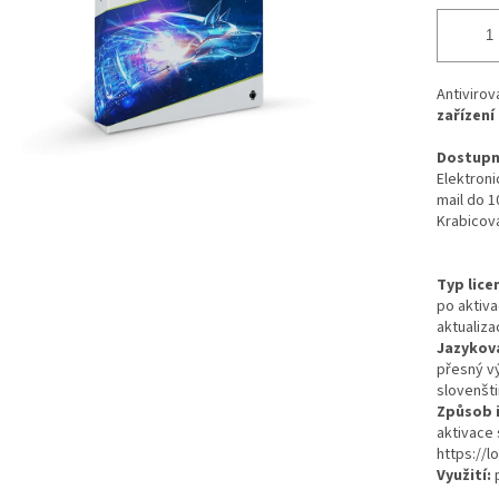
Antiviro
zařízení
Dostupné
Elektroni
mail do 1
Krabicová
Typ lice
po aktiva
aktualiz
Jazyková
přesný v
slovenšti
Způsob i
aktivace 
https://l
Využití:
p